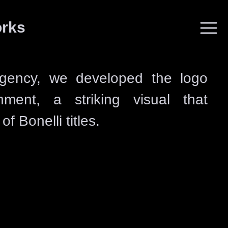
orks
Agency, we developed the logo
ts
nment, a striking visual that
Reach out
f Bonelli titles.
 via Francesco
hello@uppercat.it
rmo (PA), Italy
+39 320 861 0733
udio
, via
Instagram
(MI), Italy