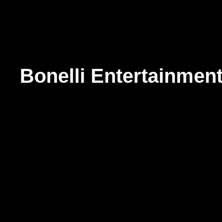
Bonelli Entertainmen
01
Home
02
About
03
Services
04
All works