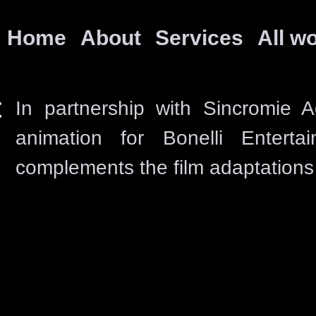
Home
About
Services
All w
t
In partnership with Sincromie 
Contac
animation for Bonelli Entertai
Where We Are
complements the film adaptations o
Uppercat studio
,
Guardione 5g, Pale
Talent Garden st
Calabiana 6 Milano 