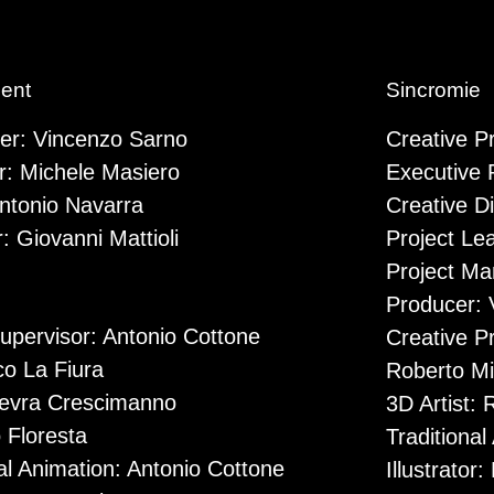
ment
Sincromie
er: Vincenzo Sarno
Creative P
r: Michele Masiero
Executive 
Antonio Navarra
Creative Di
: Giovanni Mattioli
Project Lea
Project Ma
Producer: V
pervisor: Antonio Cottone
Creative Pr
co La Fiura
Roberto Mi
nevra Crescimanno
3D Artist: 
 Floresta
Traditional
al Animation: Antonio Cottone
Illustrator