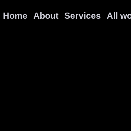
Home
About
Services
All w
Contac
Where We Are
Uppercat studio
,
Guardione 5g, Pale
Talent Garden st
Calabiana 6 Milano 